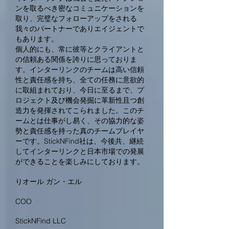
ンを取るべき密なコミュニケーションを
取り、完璧なフォローアップをされる
我々のパートナーでありエイジェントで
もあります。
個人的にも、常に彼等とクライアントと
の信頼ある関係を誇りに思っておりま
す。インターリンクのチームは高い信頼
性と責任感を持ち、全ての任務に意欲的
に取組まれており、今日に至るまで、プ
ロジェクト及び機会発掘に革新性且つ創
造力を発揮されてこられました。このチ
ームとは仕事がし易く、その協力的な姿
勢と責任感を持った真のチームプレイヤ
ーです。StickNFind社は、今後共、継続
してインターリンクと日本市場での発展
ができることを楽しみにしております。
りオール ガン・エル
COO
StickNFind LLC