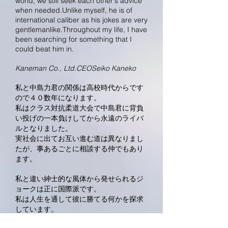
world, we still seek each other's advice
when needed.Unlike myself, he is of
international caliber as his jokes are very
gentlemanlike.Throughout my life, I have
been searching for something that I
could beat him in.
Kaneman Co., Ltd.CEOSeiko Kaneko
私と中島力君の関係は高校時代からです
ので４０数年になります。
私はクラス対抗柔道大会で中島君に背負
い投げの一本負けしてから永遠のライバ
ルとなりました。
実社会に出てお互い進む道は異なりまし
たが、事あるごとに相談する仲でもあり
ます。
私と違い紳士的な風体から発せられるジ
ョークは正に国際派です。
私は人生を通して彼に勝てる何かを探求
しています。