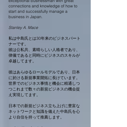
exceptional businessman with great
connections and knowledge of how to
start and successfully manage a
business in Japan.
Stanley A. Mace
私は中島氏とは30年来のビジネスパート
ナーです。
彼は公私共、素晴らしい人格者であり、
律儀であると同時にビジネスのスキルが
卓越してます。
彼はあらゆるロールモデルであり、日本
に於ける新規事業開拓に長けています。
世界でのビジネス事情と機会に精通しつ
つこれまで数々の新規ビジネスの機会捉
え実現してます。
日本での新規ビジネス立ち上げに豊富な
ネットワークと知識を備えた中島氏を心
より自信を持って推薦します。