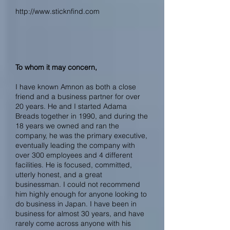
http://www.sticknfind.com
To whom it may concern,
I have known Amnon as both a close
friend and a business partner for over
20 years. He and I started Adama
Breads together in 1990, and during the
18 years we owned and ran the
company, he was the primary executive,
eventually leading the company with
over 300 employees and 4 different
facilities. He is focused, committed,
utterly honest, and a great
businessman. I could not recommend
him highly enough for anyone looking to
do business in Japan. I have been in
business for almost 30 years, and have
rarely come across anyone with his