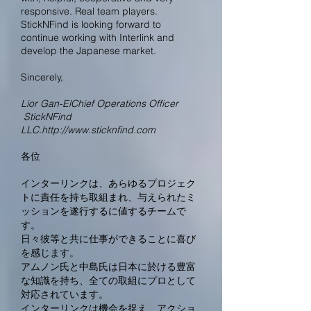
responsive. Real team players.
StickNFind is looking forward to
continue working with Interlink and
develop the Japanese market.
Sincerely,
Lior Gan-ElChief Operations Officer
StickNFind
LLC.
http://www.sticknfind.com
各位
インターリンクは、あらゆるプロジェク
トに責任を持ち取組まれ、与えられたミ
ッションを遂行するに値するチームで
す。
日々彼等と共に仕事ができることに喜び
を感じます。
アムノン氏と中島氏は日本に於ける豊富
な知識を持ち、全ての取組にプロとして
対応されています。
インターリンクは機会を捉え、アクショ