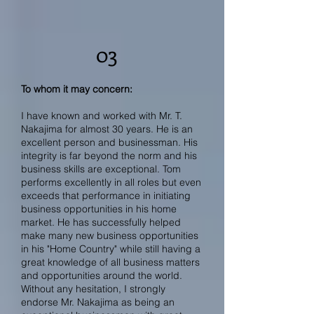
03
To whom it may concern:
I have known and worked with Mr. T.
Nakajima for almost 30 years. He is an
excellent person and businessman. His
integrity is far beyond the norm and his
business skills are exceptional. Tom
performs excellently in all roles but even
exceeds that performance in initiating
business opportunities in his home
market. He has successfully helped
make many new business opportunities
in his "Home Country" while still having a
great knowledge of all business matters
and opportunities around the world.
Without any hesitation, I strongly
endorse Mr. Nakajima as being an