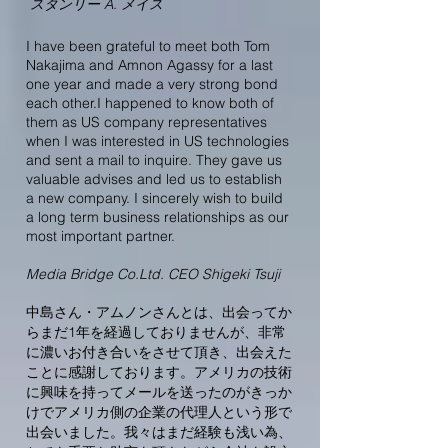
スタンリー A. メイス
I have been grateful to meet both Tom
Nakajima and Amnon Agassy for a last
one year and made a very strong bond
each other.I happened to know both of
them as US company representatives
when I was interested in US technologies
and sent a mail to inquire. They gave us
valuable advises and led us to establish
a new company. I sincerely wish to build
a long term business relationships as our
most important partner.
Media Bridge Co.Ltd. CEO Shigeki Tsuji
中島さん・アムノンさんとは、出会ってか
らまだ1年を経過しておりませんが、非常
に濃いお付き合いをさせて頂き、出会えた
ことに感謝しております。アメリカの技術
に興味を持ってメールを送ったのがきっか
けでアメリカ側の企業の代理人という形で
出会いました。我々はまだ経験も浅い為、