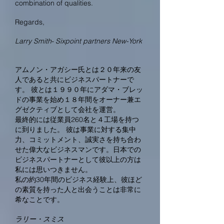
combination of qualities.
Regards,
-
Larry Smith
Sixpoint partners New-York
アムノン・アガシー氏とは２０年来の友
人であると共にビジネスパートナーで
す。 彼とは１９９０年にアダマ・ブレッ
ドの事業を始め１８年間をオーナー兼エ
グゼクティブとして会社を運営。
最終的には従業員260名と４工場を持つ
に到りました。 彼は事業に対する集中
力、コミットメント、誠実さを持ち合わ
せた偉大なビジネスマンです。日本での
ビジネスパートナーとして彼以上の方は
私には思いつきません。
私の約30年間のビジネス経験上、彼ほど
の素質を持った人と出会うことは非常に
希なことです。
ラリー・スミス