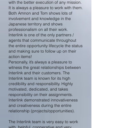
with the better execution of any mission.
It is always a pleasure to work with them.
Both Amnon and Tom shows lots of
involvement and knowledge in the
Japanese territory and shows
professionalism on all their work.
Interlink is one of the only partners /
agents that communicate throughout
the entire opportunity lifecycle the status
and making sure to follow up on their
action items!
Personally, it’s always a pleasure to
witness the great relationships between
Interlink and their customers. The
Interlink team is known for its high
credibility and responsibility. Highly
motivated, dedicated, and takes
responsibility on their assignments.
Interlink demonstrated innovativeness
and creativeness during the entire
relationship (projects/opportunities).
The Interlink team is very easy to work
with, helpful, cooperative and very